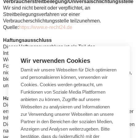
Verbraucher­streit­beilegung/Universal­schlichtungs­stelle
Wir sind nicht bereit oder verpflichtet, an
Streitbeilegungsverfahren vor einer
Verbraucherschlichtungsstelle teilzunehmen.
Quelle:
https://www.e-recht24.de
Haftungsausschluss
Dieser Haftungsausschluss ist als Teil des
Internetangebotes zu betrachten, von dem aus auf diese
Webseite verwiesen wurde. Sofern Teile oder einzelne
Wir verwenden Cookies
Formulierungen dieses Textes der geltenden Rechtslage
Damit wir unsere Webseiten für Dich optimieren
nicht, nicht mehr oder nicht vollständig entsprechen sollten,
und personalisieren können, verwenden wir
bleiben die übrigen Teile des Dokumentes in ihrem Inhalt
Cookies. Cookies werden gebraucht, um
und ihrer Gültigkeit davon unberührt.
Funktionen von Soziale Media Plattformen
Haftung für Inhalte dieser Webseite
anbieten zu können, Zugriffe auf unsere
Die Inhalte unserer Seiten wurden mit größter Sorgfalt
Webseiten zu analysieren und Informationen
erstellt. Für die Richtigkeit, Vollständigkeit und Aktualität der
zur Verwendung unserer Webseiten an unsere
Inhalte können wir jedoch keine Gewähr übernehmen. Als
Partner in den Bereichen der sozialen Medien,
Diensteanbieter sind wir für eigene Inhalte auf diesen Seiten
Anzeigen und Analysen weiterzugeben. Bitte
nach den allgemeinen Gesetzen verantwortlich. Wir sind
bestätige, dass du (widerruflich) mit der
jedoch nicht verpflichtet, übermittelte oder gespeicherte