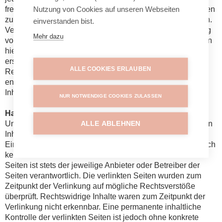
Nutzung von Cookies auf unseren Webseiten
fremde Informationen zu überwachen oder nach Umständen
zu forschen, die auf eine rechtswidrige Tätigkeit hinweisen.
einverstanden bist.
Verpflichtungen zur Entfernung oder Sperrung der Nutzung
Mehr dazu
von Informationen nach den allgemeinen Gesetzen bleiben
hiervon unberührt. Eine diesbezügliche Haftung ist jedoch
erst ab dem Zeitpunkt der Kenntnis einer konkreten
ALLE COOKIES ERLAUBEN
Rechtsverletzung möglich. Bei Bekanntwerden von
entsprechenden Rechtsverletzungen werden wir diese
Inhalte umgehend entfernen.
NUR NOTWENDIGE COOKIES ZULASSEN
Haftung für Links auf Webseiten Dritter
Unser Angebot enthält Links zu externen Websites. Auf den
ALLE ABLEHNEN
Inhalt dieser externen Webseiten haben wir keinerlei
Einfluss. Deshalb können wir für diese fremden Inhalte auch
keine Gewähr übernehmen. Für die Inhalte der verlinkten
Seiten ist stets der jeweilige Anbieter oder Betreiber der
Seiten verantwortlich. Die verlinkten Seiten wurden zum
Zeitpunkt der Verlinkung auf mögliche Rechtsverstöße
überprüft. Rechtswidrige Inhalte waren zum Zeitpunkt der
Verlinkung nicht erkennbar. Eine permanente inhaltliche
Kontrolle der verlinkten Seiten ist jedoch ohne konkrete